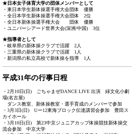
★日本女子体育大学の団体メンバーとして
・東日本学生新体操選手権大会団体 優勝
・全日本学生新体操選手権大会団体 2位
・全日本新体操選手権大会 団体 優勝
・ユニバーシアード世界大会(深洲/中国) 3位
★指導者として
・岐阜県の新体操クラブで活躍 2人
・三重県の新体操クラブで活躍 1人
・新潟県の私立高校で新体操を指導 1人
平成31年の行事日程
・2月10日(日) ごちゃまぜDANCE LIVE 出演 緑文化小劇
場(名古屋)
ダンス教室、新体操教室・選手育成のメンバーで参加
・3月3日(日) Uー12東海ブロック伝達講習会参加 豊田ス
カイホール
・3月10日(日) 第23中京ジュニアカップ体操競技新体操交
流会参加 中京大学