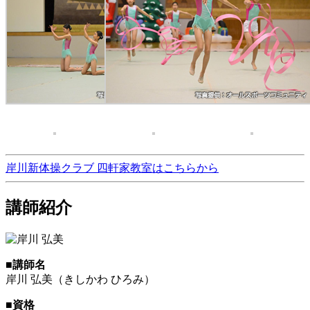
岸川新体操クラブ 四軒家教室はこちらから
講師紹介
■講師名
岸川 弘美（きしかわ ひろみ）
■資格