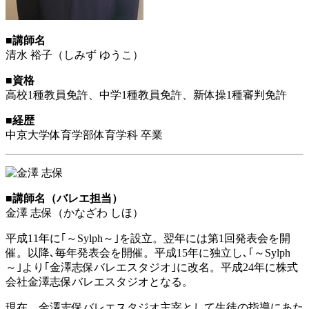
■講師名
清水 裕子（しみず ゆうこ）
■資格
高校1種教員免許、中学1種教員免許、新体操1種審判免許
■経歴
中京大学体育学部体育学科 卒業
■講師名（バレエ担当）
金澤 志保（かなざわ しほ）
平成11年に｢～Sylph～｣を設立。翌年には第1回発表会を開
催。以降､毎年発表会を開催。平成15年に独立し､｢～Sylph
～｣より｢金澤志保バレエスタジオ｣に改名。平成24年に株式
会社金澤志保バレエスタジオとなる。
現在、金澤志保バレエスタジオ主宰として生徒の指導にあた