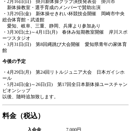
・2月16日(日) 掛川新体操クラブ演技発表会 掛川市
新体操教室・選手育成のメンバーで賛助出演
・3月29日(金) 新体操せきれい杯競技会開催 岡崎市中央
総合体育館・武道館
愛知、岐阜、三重、静岡、兵庫より参加あり
・3月30日(土)～4月1日(月) 春休み短期教室開催 岸川スポ
ーツスタジオ
・3月31日(日) 第8回縄跳び大会開催 愛知県青年の家体育
館
今後の予定
・4月29日(月) 第24回リトルジュニア大会 日本ガイシホ
ール
・5月24日(金)～26日(日) 第17回全日本新体操ユースチャン
ピオンシップ
以後、随時追加致します。
料金（税込）
入会金
7,000円